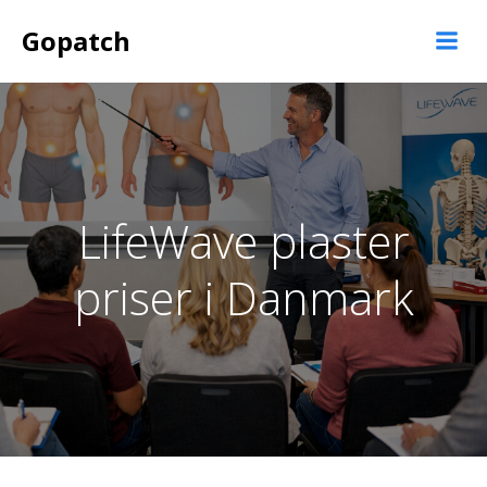
Videre
Gopatch
til
indhold
LifeWave plaster
priser i Danmark