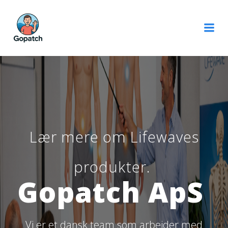
Videre
til
indhold
Lær mere om Lifewaves
produkter.
Gopatch ApS
Vi er et dansk team som arbejder med