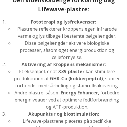
Den videnskabelige forklaring bag
Lifewave-plastre:
Fototerapi og lysfrekvenser:
Plastrene reflekterer kroppens egen infrarøde
varme og lys tilbage i bestemte bølgelængder.
Disse bølgelængder aktivere biologiske
processer, såsom øget energiproduktion og
cellefornyelse.
Aktivering af kroppens mekanismer:
Et eksempel, er at
X39-plaster
kan stimulere
produktionen af
GHK-Cu (kobberpeptid)
, som er
forbundet med sårheling og stamcelleaktivering.
Andre plastre, såsom
Energy Enhancer
, forbedre
energiniveauer ved at optimere fedtforbrænding
og ATP-produktion.
Akupunktur og biostimulation:
Lifewave-plastrene placeres på specifikke