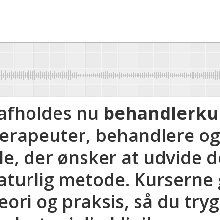
 afholdes nu
behandlerkur
terapeuter, behandlere og
e, der ønsker at udvide 
aturlig metode. Kurserne 
eori og praksis, så du try