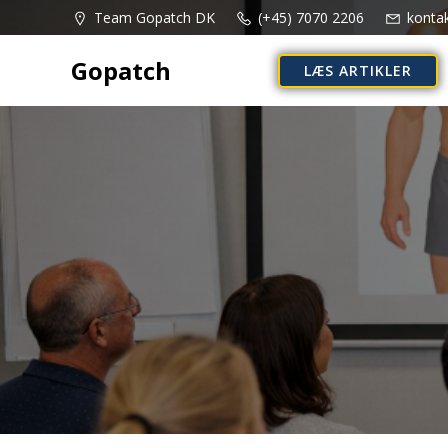
Videre
Team Gopatch DK
(+45) 7070 2206
konta
til
indhold
Gopatch
LÆS ARTIKLER