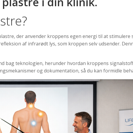
lastre i din klinik.
stre?
lastre, der anvender kroppens egen energi til at stimulere
a refleksion af infrarødt lys, som kroppen selv udsender. 
d bag teknologien, herunder hvordan kroppens signalstoff
rkningsmekanismer og dokumentation, så du kan formidle behand