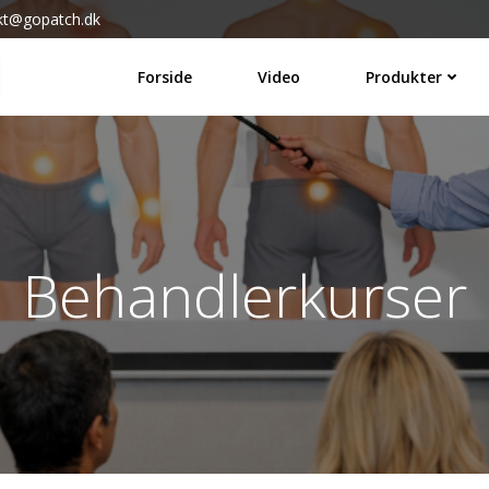
kt@gopatch.dk
Forside
Video
Produkter
Behandlerkurser