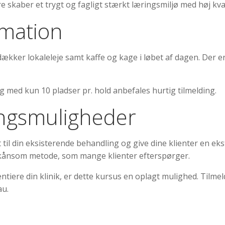
skaber et trygt og fagligt stærkt læringsmiljø med høj kval
rmation
et dækker lokaleleje samt kaffe og kage i løbet af dagen. Der
og med kun 10 pladser pr. hold anbefales hurtig tilmelding.
ingsmuligheder
til din eksisterende behandling og give dine klienter en eks
skånsom metode, som mange klienter efterspørger.
tiere din klinik, er dette kursus en oplagt mulighed. Tilmeld 
au.