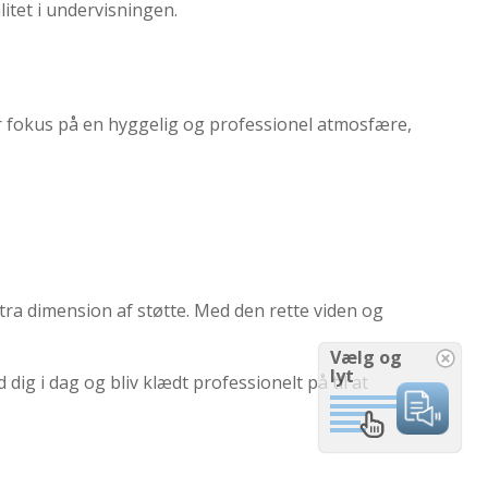
itet i undervisningen.
 er fokus på en hyggelig og professionel atmosfære,
tra dimension af støtte. Med den rette viden og
Vælg og
lyt
dig i dag og bliv klædt professionelt på til at