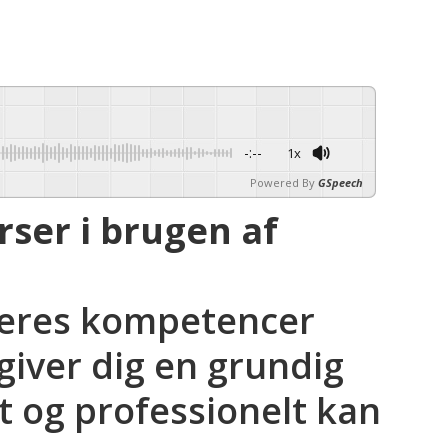
-:--
1x
Powered By
GSpeech
ser i brugen af
deres kompetencer
giver dig en grundig
gt og professionelt kan