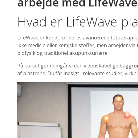
arbejde med LifeWave p
Hvad er LifeWave pla
LifeWave er kendt for deres avancerede fototerapi-p
ikke medicin eller kemiske stoffer, men arbejder vi
biofysik og traditionel akupunkturlære.
På kurset gennemgår vi den videnskabelige baggrun
af plastrene. Du får indsigt i relevante studier, vi