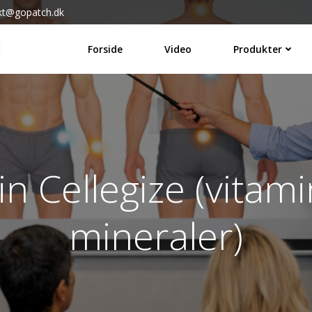
kt@gopatch.dk
Forside
Video
Produkter
in Cellegize (vitam
mineraler)