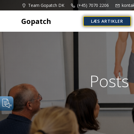
Videre
Team Gopatch DK
(+45) 7070 2206
konta
til
indhold
Gopatch
LÆS ARTIKLER
Posts 