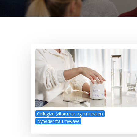
Cellegize (vitaminer og mineraler)
Nyheder fra Lifewave