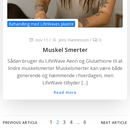
Behandling med LifeWaves plastre
nov 11
/
Jens Hannesson
/
0
Muskel Smerter
Sådan bruger du LifeWave Aeon og Glutathione til at
lindre muskelsmerter Muskelsmerter kan være både
generende og hæmmende i hverdagen, men
LifeWave tilbyder […]
Read more
Posts
Posts
Posts
Page
Page
Page
Page
Page
1
2
3
4
…
6
PREVIOUS ARTICLE
NEXT ARTICLE