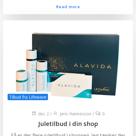
Read more
Tilbud fra Lifewave
dec 2
/
Jens Hannesson
/
0
Juletilbud i din shop
Så er der flere juletilbud i shoppen. Jeg tænker der