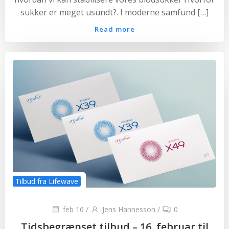
sukker er meget usundt?. I moderne samfund […]
Read more
Tilbud fra Lifewave
feb 16
/
Jens Hannesson
/
0
Tidsbegrænset tilbud – 16. februar til