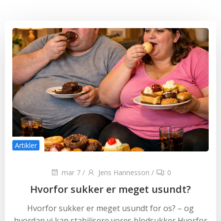
Artikler
mar 7
/
Jens Hannesson
/
0
Hvorfor sukker er meget usundt?
Hvorfor sukker er meget usundt for os? – og
hvordan vi kan stabilisere vores blodsukker Hvorfor