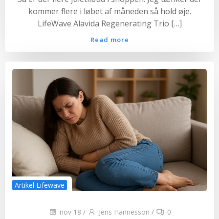
kommer flere i løbet af måneden så hold øje.
LifeWave Alavida Regenerating Trio […]
Read more
Artikel Lifewave
nov 18
/
Jens Hannesson
/
0