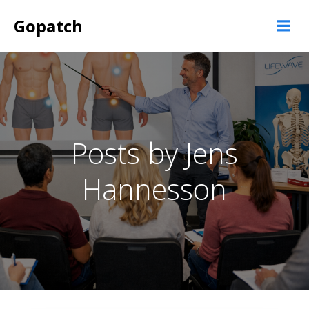
Videre
Gopatch
til
indhold
Posts by
Jens
Hannesson