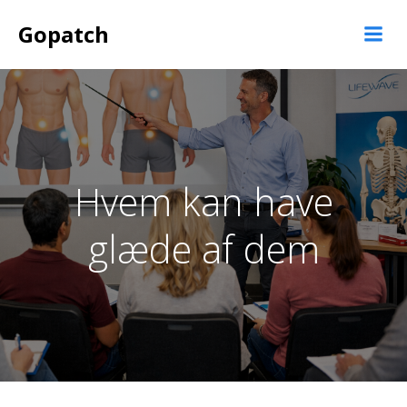
Videre
Gopatch
til
indhold
Hvem kan have
glæde af dem